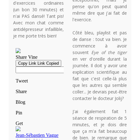
d'exercices ordinaires
pense qu'on peut quand
(un bon 30 minutes) et
même dire que j'ai fait de
n'ai PAS dansé! Tant pis!
l'exercice.
Avec mon chat comme
antidépresseur infaillible,
Côté bleu, playlist et pas
je me porte très bien!
de danse : tout va bien. Je
commence à avoir
souvent
Eye of the tiger
en ver d'oreille durant la
journée. Il doit y avoir une
explication scientifique au
fait que c'est celle-là plus
que les autres qui semble
coller... Je devrais peut-être
contacter le docteur Jolij?
J'ai également fait 1
séance de respiration de 5
minutes, et je dois dire
que ça m'a fait beaucoup
de bien. Je remarque que