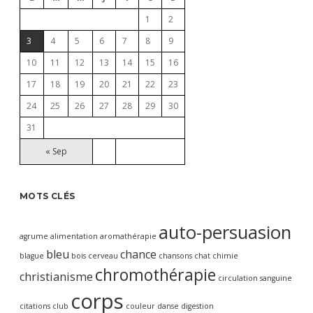
1
2
3
4
5
6
7
8
9
10
11
12
13
14
15
16
17
18
19
20
21
22
23
24
25
26
27
28
29
30
31
« Sep
MOTS CLÉS
auto-persuasion
agrume
alimentation
aromathérapie
bleu
chance
blague
bois
cerveau
chansons
chat
chimie
chromothérapie
christianisme
circulation sanguine
corps
citations
club
couleur
danse
digestion