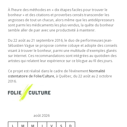
S
À l’heure des méthodes en « dix étapes faciles pour trouver le
bonheur » et des citations et proverbes censés transcender les
i
angoisses de tout un chacun, alors même que les antidépresseurs
sont parmi les médicaments les plus vendus, la quête du bonheur
semble aller de pair avec une productivité à maintenir.
d
Du 22 août au 21 septembre 2016, le duo de performeuses Jean-
e
Sébastien Vague se propose comme cobaye et adopte des conseils
visant à trouver le bonheur, parmi une multitude d'exemples glanés
sur Internet. Ces recommandations sont intégrées au quotidien des
b
artistes qui relatent leur expérience sur ce blogue au fil des jours.
Ce projet est réalisé dans le cadre de l’événement
Normalité
a
ostentatoire de Folie/Culture,
à Québec, du 22 août au 2 octobre
2016.
r
août 2026
L
M
M
J
V
S
D