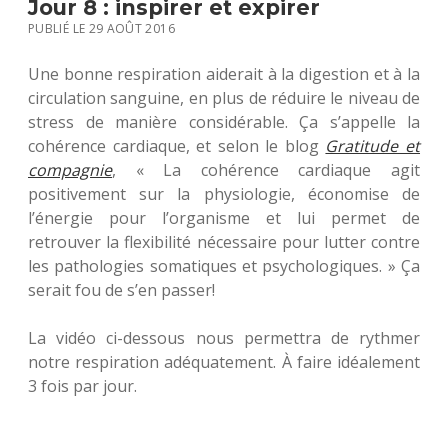
E
Jour 8 : inspirer et expirer
V
PUBLIÉ LE 29 AOÛT 2016
E
Une bonne respiration aiderait à la digestion et à la
circulation sanguine, en plus de réduire le niveau de
R
stress de manière considérable. Ça s’appelle la
E
cohérence cardiaque, et selon le blog
Gratitude et
compagnie
, « La cohérence cardiaque agit
S
positivement sur la physiologie, économise de
T
l’énergie pour l’organisme et lui permet de
retrouver la flexibilité nécessaire pour lutter contre
E
les pathologies somatiques et psychologiques. » Ça
N
serait fou de s’en passer!
3
La vidéo ci-dessous nous permettra de rythmer
1
notre respiration adéquatement. À faire idéalement
3 fois par jour.
J
O