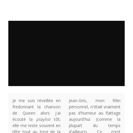
U
R
S
Je me suis réveillée en
Jean-Gris, mon félin
fredonnant la chanson
personnel, n'était vraiment
de Queen alors j'ai
pas d'humeur au flattage
écouté la
playlist
tôt;
aujourd'hui (comme la
elle me reste souvent en
plupart du temps
tête tout au long de la
d'ailleurs). Ce n'est