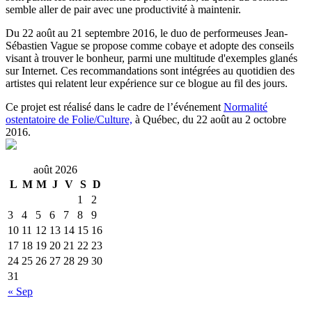
semble aller de pair avec une productivité à maintenir.
Du 22 août au 21 septembre 2016, le duo de performeuses Jean-
Sébastien Vague se propose comme cobaye et adopte des conseils
visant à trouver le bonheur, parmi une multitude d'exemples glanés
sur Internet. Ces recommandations sont intégrées au quotidien des
artistes qui relatent leur expérience sur ce blogue au fil des jours.
Ce projet est réalisé dans le cadre de l’événement
Normalité
ostentatoire de Folie/Culture,
à Québec, du 22 août au 2 octobre
2016.
août 2026
L
M
M
J
V
S
D
1
2
3
4
5
6
7
8
9
10
11
12
13
14
15
16
17
18
19
20
21
22
23
24
25
26
27
28
29
30
31
« Sep