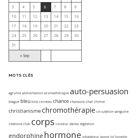
3
4
5
6
7
8
9
10
11
12
13
14
15
16
17
18
19
20
21
22
23
24
25
26
27
28
29
30
31
« Sep
MOTS CLÉS
auto-persuasion
agrume
alimentation
aromathérapie
bleu
chance
blague
bois
cerveau
chansons
chat
chimie
chromothérapie
christianisme
circulation sanguine
corps
citations
club
couleur
danse
digestion
hormone
endorphine
inhalateur
jaune
lol
lunette