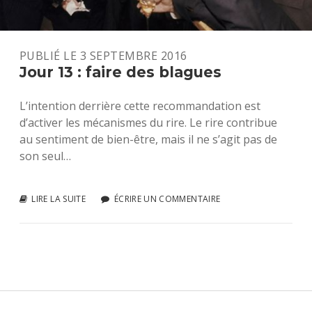
E
V
E
PUBLIÉ LE 3 SEPTEMBRE 2016
Jour 13 : faire des blagues
R
E
L’intention derrière cette recommandation est
S
d’activer les mécanismes du rire. Le rire contribue
au sentiment de bien-être, mais il ne s’agit pas de
T
son seul…
E
N
LIRE LA SUITE
J
ÉCRIRE UN COMMENTAIRE
O
3
U
R
1
1
3
J
:
F
O
A
I