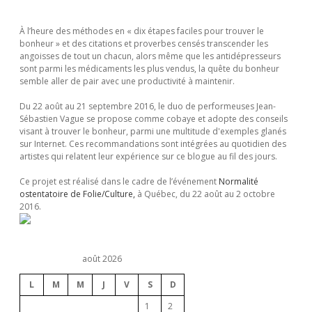
U
R
S
E
À l’heure des méthodes en « dix étapes faciles pour trouver le
R
D
bonheur » et des citations et proverbes censés transcender les
E
i
angoisses de tout un chacun, alors même que les antidépresseurs
S
S
sont parmi les médicaments les plus vendus, la quête du bonheur
B
semble aller de pair avec une productivité à maintenir.
d
L
A
Du 22 août au 21 septembre 2016, le duo de performeuses Jean-
G
e
Sébastien Vague se propose comme cobaye et adopte des conseils
U
visant à trouver le bonheur, parmi une multitude d'exemples glanés
E
sur Internet. Ces recommandations sont intégrées au quotidien des
b
S
artistes qui relatent leur expérience sur ce blogue au fil des jours.
Ce projet est réalisé dans le cadre de l’événement
Normalité
a
ostentatoire de Folie/Culture,
à Québec, du 22 août au 2 octobre
2016.
r
août 2026
L
M
M
J
V
S
D
1
2