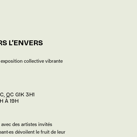
RS L’ENVERS
 exposition collective vibrante
, QC G1K 3H1
H À 19H
avec des artistes invités
t·es dévoilent le fruit de leur