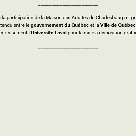
______________________
 à la participation de la Maison des Adultes de Charlesbourg et gr
tendu
entre le
gouvernement du Québec
et la
Ville de Québec
eureusement l’
Université Laval
pour la mise à disposition gratui
______________________