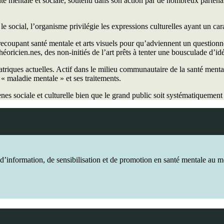
é mentale et sociale, soutenu dans son action par de nombreux partenai
le social, l’organisme privilégie les expressions culturelles ayant un car
 recoupant santé mentale et arts visuels pour qu’adviennent un questionne
 théoricien.nes, des non-initiés de l’art prêts à tenter une bousculade d’id
iatriques actuelles. Actif dans le milieu communautaire de la santé ment
 « maladie mentale » et ses traitements.
ènes sociale et culturelle bien que le grand public soit systématiquemen
 d’information, de sensibilisation et de promotion en santé mentale au mo