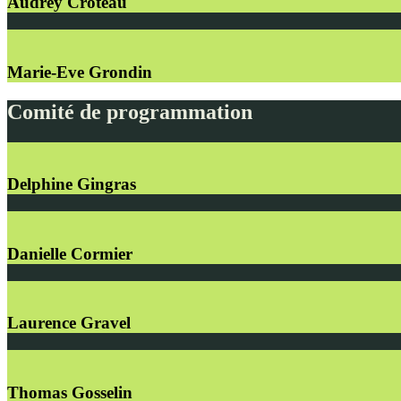
Audrey Croteau
Marie-Eve Grondin
Comité de programmation
Delphine Gingras
Danielle Cormier
Laurence Gravel
Thomas Gosselin