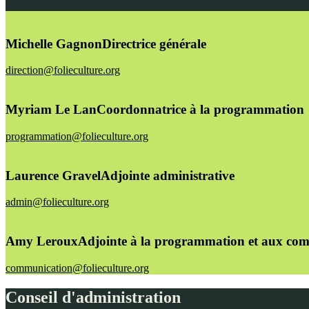
Michelle Gagnon
Directrice générale
direction@folieculture.org
Myriam Le Lan
Coordonnatrice à la programmation
programmation@folieculture.org
Laurence Gravel
Adjointe administrative
admin@folieculture.org
Amy Leroux
Adjointe à la programmation et aux co
communication@folieculture.org
Conseil d'administration