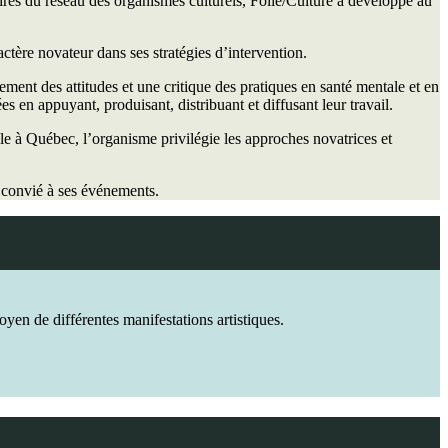
res du réseau des organismes culturels, Folie/Culture a développé au
actère novateur dans ses stratégies d’intervention.
ment des attitudes et une critique des pratiques en santé mentale et en
ées en appuyant, produisant, distribuant et diffusant leur travail.
ale à Québec, l’organisme privilégie les approches novatrices et
t convié à ses événements.
yen de différentes manifestations artistiques.