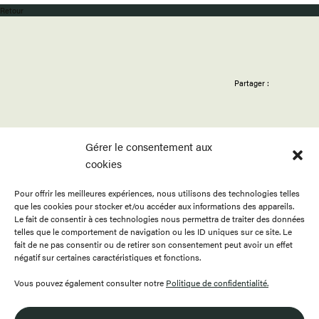
Retour
Partager :
Gérer le consentement aux
cookies
Pour offrir les meilleures expériences, nous utilisons des technologies telles
ACCUEIL
APPELS
BOUTIQUE
que les cookies pour stocker et/ou accéder aux informations des appareils.
PROGRAMMATION
PUBLICATIONS
CONTACT
Le fait de consentir à ces technologies nous permettra de traiter des données
telles que le comportement de navigation ou les ID uniques sur ce site. Le
RESSOURCES
À PROPOS
ENGLISH
fait de ne pas consentir ou de retirer son consentement peut avoir un effet
négatif sur certaines caractéristiques et fonctions.
FAIRE UN DON
DEVENIR MEMBRE
Vous pouvez également consulter notre
Politique de confidentialité.