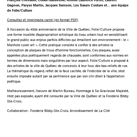
Gagnon, Paryse Martin, Jacques Samson, Les Sœurs Couture et… une équipe
de Folie/Culture
Consultez et imprimezla carte! (en format PDF)
À l’occasion du 400e anniversaire de la Ville de Québec, Folie/Culture propose
une forme inusitée d’appropriation artistique du tissu urbain tout en sensibilisant
le grand public aux enjeux parfois difficiles qui émaillent son environnement : le «
Manhole cover art ». Cette pratique consiste à confier à des artistes la
conception de plaques de trous d’homme fonctionnelles. Ces plaques, aussi
appelées plus poétiquement regards de chaussée, sont conformes aux normes en
termes de dimensions mais singulières par leur aspect. Folie/Culture a proposé à
des artistes de la ville de Québec de concevoir, à leur tour, des bas-reliefs de rue.
La thématique du regard, reflet de la face cachée, de l’indicible de la ville, s’est
ensuite imposée autant par sa pertinence que par son clin d’oeil à l’appellation
poétique.
Malheureusement, l’oeuvre de Martin Bureau, Hommage à Sa Gracieuse Majesté,
n’est pas exposée, ayant été censurée par la Ville de Québec et la Fonderie Bibby
Ste-Croix.
Collaboration : Fonderie Bibby-Ste-Croix, Arrondissement de La Cité