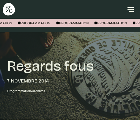
Rechercher
ATION
PROGRAMMATION
PROGRAMMATION
PROGRAMMATION
PR
Regards fous
7 NOVEMBRE 2014
Programmation-archives