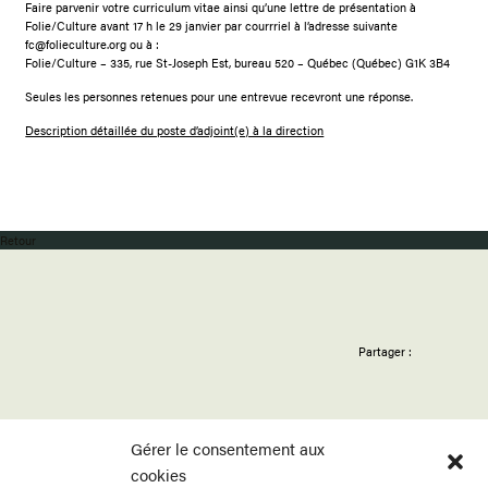
Faire parvenir votre curriculum vitae ainsi qu’une lettre de présentation à
Folie/Culture avant 17 h le 29 janvier par courrriel à l’adresse suivante
fc@folieculture.org ou à :
Folie/Culture – 335, rue St-Joseph Est, bureau 520 – Québec (Québec) G1K 3B4
Seules les personnes retenues pour une entrevue recevront une réponse.
Description détaillée du poste d’adjoint(e) à la direction
Retour
Partager :
Gérer le consentement aux
cookies