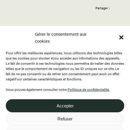
Partager :
Gérer le consentement aux
cookies
Pour offrir les meilleures expériences, nous utilisons des technologies telles
ACCUEIL
APPELS
BOUTIQUE
que les cookies pour stocker et/ou accéder aux informations des appareils.
PROGRAMMATION
PUBLICATIONS
CONTACT
Le fait de consentir à ces technologies nous permettra de traiter des données
telles que le comportement de navigation ou les ID uniques sur ce site. Le
RESSOURCES
À PROPOS
ENGLISH
fait de ne pas consentir ou de retirer son consentement peut avoir un effet
négatif sur certaines caractéristiques et fonctions.
FAIRE UN DON
DEVENIR MEMBRE
Vous pouvez également consulter notre
Politique de confidentialité.
Accepter
418.649.0999
Refuser