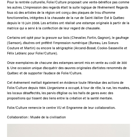
Pour la rentrée culturelle, Folie/Culture proposait une vente-bénéfice pas comme
les autres. L’impression des regards était la suite logique de l’événement Regards
fous où des artistes de la région ont conçu des plaques de trou d’homme
fonctionnelles, intégrées à la chaussée de la rue de Saint-Vallier Est à Québec
depuis le 13 juin 2008. Les artistes ont réalisé une estampe originale à partir de la
matrice qui a servi à la confection de leur regard de chaussée.
Certains ont opté pour la gravure sur bois (Chevalier, Fortin, Gagnon), le gaufrage
(Samson), d’autres ont préféré l’impression numérique (Bureau, Les Soeurs
Couture et Martin) ou encore la sérigraphie (Arcand-Bossé, Cooke-Sasseville et
Félix Leblanc pour Folie/Culture).
Onze exemplaires de chacune des estampes seront mis en vente au coût de 300
$. Une occasion unique d’acquérir des œuvres originales d’artistes renommés de
Québec et de supporter l’audace de Folie/Culture.
Cet événement mettait également en évidence toute l’étendue des actions de
Folie/Culture depuis 1984. L’organisme a occupé, à tour de rôle, la rue, les musées,
les locaux désaffectés, les parvis d’église ou les halls de gares avec des
propositions qui tissent des liens entre la création et la santé mentale.
Folie/Culture remercie le centre VU et Engramme de leur collaboration.
Collaboration : Musée de la civilisation