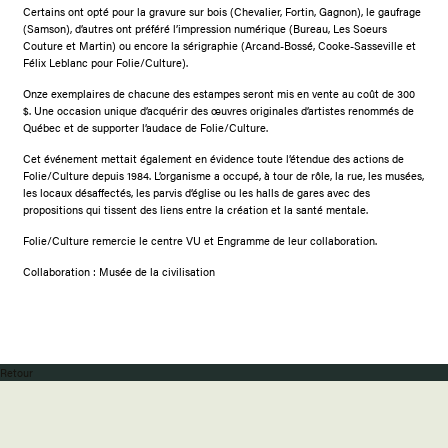
Certains ont opté pour la gravure sur bois (Chevalier, Fortin, Gagnon), le gaufrage
(Samson), d’autres ont préféré l’impression numérique (Bureau, Les Soeurs
Couture et Martin) ou encore la sérigraphie (Arcand-Bossé, Cooke-Sasseville et
Félix Leblanc pour Folie/Culture).
Onze exemplaires de chacune des estampes seront mis en vente au coût de 300
$. Une occasion unique d’acquérir des œuvres originales d’artistes renommés de
Québec et de supporter l’audace de Folie/Culture.
Cet événement mettait également en évidence toute l’étendue des actions de
Folie/Culture depuis 1984. L’organisme a occupé, à tour de rôle, la rue, les musées,
les locaux désaffectés, les parvis d’église ou les halls de gares avec des
propositions qui tissent des liens entre la création et la santé mentale.
Folie/Culture remercie le centre VU et Engramme de leur collaboration.
Collaboration : Musée de la civilisation
Retour