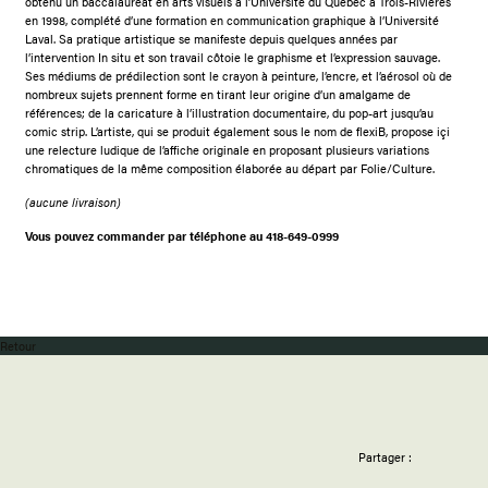
obtenu un baccalauréat en arts visuels à l’Université du Québec à Trois-Rivières
en 1998, complété d’une formation en communication graphique à l’Université
Laval. Sa pratique artistique se manifeste depuis quelques années par
l’intervention In situ et son travail côtoie le graphisme et l’expression sauvage.
Ses médiums de prédilection sont le crayon à peinture, l’encre, et l’aérosol où de
nombreux sujets prennent forme en tirant leur origine d’un amalgame de
références; de la caricature à l’illustration documentaire, du pop-art jusqu’au
comic strip. L’artiste, qui se produit également sous le nom de flexiB, propose içi
une relecture ludique de l’affiche originale en proposant plusieurs variations
chromatiques de la même composition élaborée au départ par Folie/Culture.
(aucune livraison)
Vous pouvez commander par téléphone au 418-649-0999
Retour
Partager :