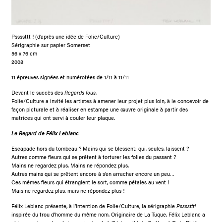
Pssssttt ! (d’après une idée de Folie/Culture)
Sérigraphie sur papier Somerset
56 x 76 cm
2008
11 épreuves signées et numérotées de 1/11 à 11/11
Devant le succès des
Regards fous
,
Folie/Culture a invité les artistes à amener leur projet plus loin, à le concevoir de
façon picturale et à réaliser en estampe une œuvre originale à partir des
matrices qui ont servi à couler leur plaque.
Le
Regard
de Félix Leblanc
Escapade hors du tombeau ? Mains qui se blessent; qui, seules, laissent ?
Autres comme fleurs qui se prêtent à torturer les folies du passant ?
Mains ne regardez plus. Mains ne répondez plus.
Autres mains qui se prêtent encore à s’en arracher encore un peu…
Ces mêmes fleurs qui étranglent le sort, comme pétales au vent !
Mais ne regardez plus, mais ne répondez plus !
Félix Leblanc présente, à l’intention de Folie/Culture, la sérigraphie
Pssssttt!
inspirée du trou d’homme du même nom. Originaire de La Tuque, Félix Leblanc a