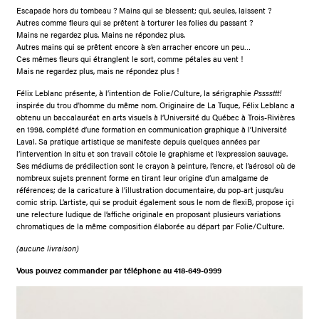
Escapade hors du tombeau ? Mains qui se blessent; qui, seules, laissent ?
Autres comme fleurs qui se prêtent à torturer les folies du passant ?
Mains ne regardez plus. Mains ne répondez plus.
Autres mains qui se prêtent encore à s’en arracher encore un peu…
Ces mêmes fleurs qui étranglent le sort, comme pétales au vent !
Mais ne regardez plus, mais ne répondez plus !
Félix Leblanc présente, à l’intention de Folie/Culture, la sérigraphie
Pssssttt!
inspirée du trou d’homme du même nom. Originaire de La Tuque, Félix Leblanc a
obtenu un baccalauréat en arts visuels à l’Université du Québec à Trois-Rivières
en 1998, complété d’une formation en communication graphique à l’Université
Laval. Sa pratique artistique se manifeste depuis quelques années par
l’intervention In situ et son travail côtoie le graphisme et l’expression sauvage.
Ses médiums de prédilection sont le crayon à peinture, l’encre, et l’aérosol où de
nombreux sujets prennent forme en tirant leur origine d’un amalgame de
références; de la caricature à l’illustration documentaire, du pop-art jusqu’au
comic strip. L’artiste, qui se produit également sous le nom de flexiB, propose içi
une relecture ludique de l’affiche originale en proposant plusieurs variations
chromatiques de la même composition élaborée au départ par Folie/Culture.
(aucune livraison)
Vous pouvez commander par téléphone au 418-649-0999