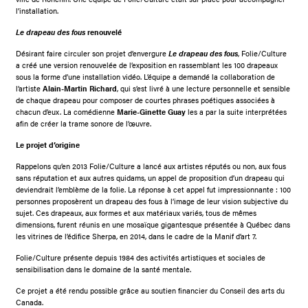
l’installation.
Le drapeau des fous
renouvelé
Désirant faire circuler son projet d’envergure
Le drapeau des fous
, Folie/Culture
a créé une version renouvelée de l’exposition en rassemblant les 100 drapeaux
sous la forme d’une installation vidéo. L’équipe a demandé la collaboration de
l’artiste
Alain-Martin Richard
, qui s’est livré à une lecture personnelle et sensible
de chaque drapeau pour composer de courtes phrases poétiques associées à
chacun d’eux. La comédienne
Marie-Ginette Guay
les a par la suite interprétées
afin de créer la trame sonore de l’œuvre.
Le projet d’origine
Rappelons qu’en 2013 Folie/Culture a lancé aux artistes réputés ou non, aux fous
sans réputation et aux autres quidams, un appel de proposition d’un drapeau qui
deviendrait l’emblème de la folie. La réponse à cet appel fut impressionnante : 100
personnes proposèrent un drapeau des fous à l’image de leur vision subjective du
sujet. Ces drapeaux, aux formes et aux matériaux variés, tous de mêmes
dimensions, furent réunis en une mosaïque gigantesque présentée à Québec dans
les vitrines de l’édifice Sherpa, en 2014, dans le cadre de la Manif d’art 7.
Folie/Culture présente depuis 1984 des activités artistiques et sociales de
sensibilisation dans le domaine de la santé mentale.
Ce projet a été rendu possible grâce au soutien financier du Conseil des arts du
Canada.