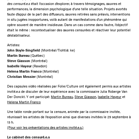
des censuré.e.s
était l’occasion d’explorer, à travers témoignages, œuvres et
performances, la dimension psychologique d’une telle situation. Projets avortés
faute d’appui de la part des diffuseurs, œuvres retirées sans préavis, interventions
in situ jugées inopportunes, voilà autant de manifestations d’un phénomène qui
opère souvent de manière insidieuse. Dans un cas comme dans l’autre, l’objectif
était le même : recontextualiser des œuvres censurées et réactiver leur potentiel
déstabilisateur.
Artistes:
John Boyle-Singfield
(Montréal/Tiohtiá: ke)
Martin Bureau
(Québec)
Steve Giasson
(Montréal)
Isabelle Hayeur
(Rawdon)
Helena Martin Franco
(Montréal)
Christian Messier
(Montréal)
Des capsules vidéo réalisées par Folie/Culture ont également permis aux artistes
invité.e.s de discuter de leur expérience avec la commissaire Julia Roberge Van
Der Donckt. Y ont participé:
Martin Bureau
,
Steve Giasson
,
Isabelle Hayeur
et
Helena Martin Franco
Une table ronde portant sur la censure, animée par la commissaire invitée,
réunissait les artistes de l’exposition ainsi que diverses invitées le 29 septembre à
13 h.
(Pour voir les présentations des artistes invité.e.s.)
Le cabinet des censuré.e.s