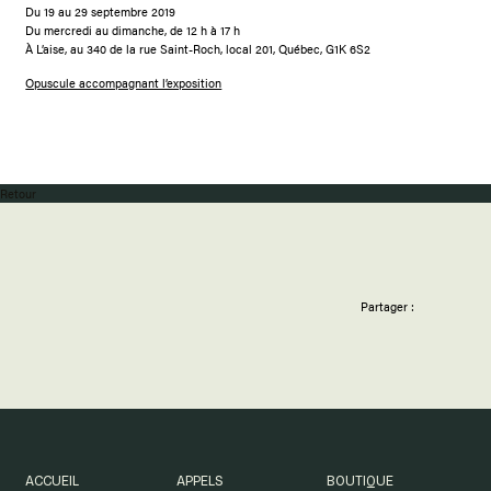
Du 19 au 29 septembre 2019
Du mercredi au dimanche, de 12 h à 17 h
À L’aise, au 340 de la rue Saint-Roch, local 201, Québec, G1K 6S2
Opuscule accompagnant l’exposition
Retour
Partager :
ACCUEIL
APPELS
BOUTIQUE