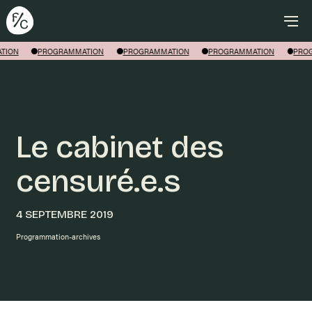
Rechercher
TION
PROGRAMMATION
PROGRAMMATION
PROGRAMMATION
PROG
Le cabinet des
censuré.e.s
4 SEPTEMBRE 2019
Programmation-archives