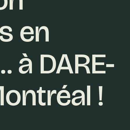
s en
é… à DARE-
ontréal !