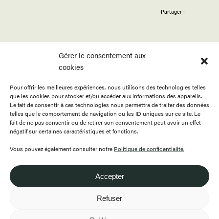
Partager :
Gérer le consentement aux
cookies
Pour offrir les meilleures expériences, nous utilisons des technologies telles
ACCUEIL
APPELS
BOUTIQUE
que les cookies pour stocker et/ou accéder aux informations des appareils.
PROGRAMMATION
PUBLICATIONS
CONTACT
Le fait de consentir à ces technologies nous permettra de traiter des données
telles que le comportement de navigation ou les ID uniques sur ce site. Le
RESSOURCES
À PROPOS
ENGLISH
fait de ne pas consentir ou de retirer son consentement peut avoir un effet
négatif sur certaines caractéristiques et fonctions.
FAIRE UN DON
DEVENIR MEMBRE
Vous pouvez également consulter notre
Politique de confidentialité.
Accepter
418.649.0999
Refuser