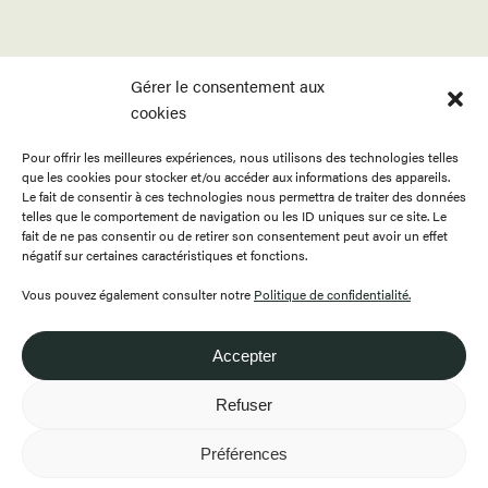
Gérer le consentement aux
cookies
Pour offrir les meilleures expériences, nous utilisons des technologies telles
ACCUEIL
APPELS
BOUTIQUE
que les cookies pour stocker et/ou accéder aux informations des appareils.
PROGRAMMATION
PUBLICATIONS
CONTACT
Le fait de consentir à ces technologies nous permettra de traiter des données
telles que le comportement de navigation ou les ID uniques sur ce site. Le
RESSOURCES
À PROPOS
ENGLISH
fait de ne pas consentir ou de retirer son consentement peut avoir un effet
négatif sur certaines caractéristiques et fonctions.
FAIRE UN DON
DEVENIR MEMBRE
Vous pouvez également consulter notre
Politique de confidentialité.
Accepter
418.649.0999
Refuser
Préférences
© 2026 Tous droits réservés - Folie/Culture -
Politique de confidentialité
Design / développement par
Artisans Web