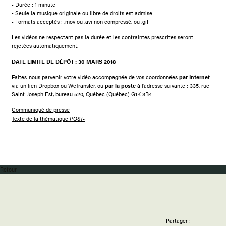
• Durée : 1 minute
• Seule la musique originale ou libre de droits est admise
• Formats acceptés : .mov ou .avi non compressé, ou .gif
Les vidéos ne respectant pas la durée et les contraintes prescrites seront
rejetées automatiquement.
DATE LIMITE DE DÉPÔT : 30 MARS 2018
Faites-nous parvenir votre vidéo accompagnée de vos coordonnées
par Internet
via un lien Dropbox ou WeTransfer, ou
par la poste
à l’adresse suivante : 335, rue
Saint-Joseph Est, bureau 520, Québec (Québec) G1K 3B4
Communiqué de presse
Texte de la thématique
POST-
Retour
Partager :