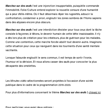
Marchez sur des œufs !
est une injonction insupportable, puisqu’elle commande
l’immobilité. Folie/Culture entend explorer la nouvelle censure d’une humanité
qui a peur d’elle-même. Où il faut désormais râper les rugosités, adoucir la
confrontation, condamner a priori, engloutir les zones sombres de l’Homo sapiens
dans des abysses encore plus obscurs.
Marchez sur des œufs !
est une interdiction d’exister pour tous ceux dont la tâche
consiste à façonner, à tâtons, le devenir humain de cette bête insaisissable. Il n’y
a dès lors plus de création pour les créateurs, plus de guérison pour les malades.
Comme une contention, cette marche forcée abolit tout devenir-autre. Imaginons
cette situation pour ceux qui naviguent dans les tourments d’une santé mentale
vacillante.
Lorsque l’absurde engloutit le sens commun, il est temps de sortir l’ironie,
l’humour et la dérision. Et nous allons casser des œufs pour concocter la plus
décapante des omelettes.
Les
Minutes vidéo
sélectionnées seront projetées à l’occasion d’une soirée
publique dans le cadre de la programmation 2019-2020.
Pour plus d’informations concernant le thème
Marchez sur des œufs !
,
cliquez ici
Pour participer, vous aviez deux options :