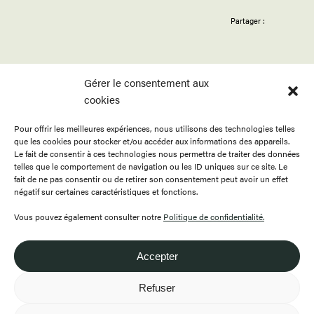
Partager :
Gérer le consentement aux
cookies
Pour offrir les meilleures expériences, nous utilisons des technologies telles
ACCUEIL
APPELS
BOUTIQUE
que les cookies pour stocker et/ou accéder aux informations des appareils.
PROGRAMMATION
PUBLICATIONS
CONTACT
Le fait de consentir à ces technologies nous permettra de traiter des données
telles que le comportement de navigation ou les ID uniques sur ce site. Le
RESSOURCES
À PROPOS
ENGLISH
fait de ne pas consentir ou de retirer son consentement peut avoir un effet
négatif sur certaines caractéristiques et fonctions.
FAIRE UN DON
DEVENIR MEMBRE
Vous pouvez également consulter notre
Politique de confidentialité.
Accepter
418.649.0999
Refuser