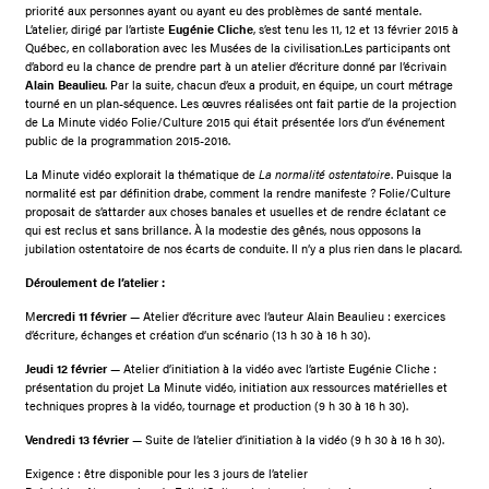
priorité aux personnes ayant ou ayant eu des problèmes de santé mentale.
L’atelier, dirigé par l’artiste
Eugénie Cliche
, s’est tenu les 11, 12 et 13 février 2015 à
Québec, en collaboration avec les Musées de la civilisation.Les participants ont
d’abord eu la chance de prendre part à un atelier d’écriture donné par l’écrivain
Alain Beaulieu
. Par la suite, chacun d’eux a produit, en équipe, un court métrage
tourné en un plan-séquence. Les œuvres réalisées ont fait partie de la projection
de La Minute vidéo Folie/Culture 2015 qui était présentée lors d’un événement
public de la programmation 2015-2016.
La Minute vidéo explorait la thématique de
La normalité ostentatoire
. Puisque la
normalité est par définition drabe, comment la rendre manifeste ? Folie/Culture
proposait de s’attarder aux choses banales et usuelles et de rendre éclatant ce
qui est reclus et sans brillance. À la modestie des gênés, nous opposons la
jubilation ostentatoire de nos écarts de conduite. Il n’y a plus rien dans le placard.
Déroulement de l’atelier :
M
ercredi 11 février
— Atelier d’écriture avec l’auteur Alain Beaulieu : exercices
d’écriture, échanges et création d’un scénario (13 h 30 à 16 h 30).
Jeudi 12 février
— Atelier d’initiation à la vidéo avec l’artiste Eugénie Cliche :
présentation du projet La Minute vidéo, initiation aux ressources matérielles et
techniques propres à la vidéo, tournage et production (9 h 30 à 16 h 30).
Vendredi 13 février
— Suite de l’atelier d’initiation à la vidéo (9 h 30 à 16 h 30).
Exigence : être disponible pour les 3 jours de l’atelier