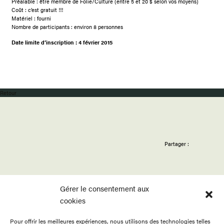
Préalable : être membre de Folie/Culture (entre 5 et 20 $ selon vos moyens)
Coût : c’est gratuit !!!
Matériel : fourni
Nombre de participants : environ 8 personnes
Date limite d’inscription : 4 février 2015
Retour
Partager :
Gérer le consentement aux
cookies
Pour offrir les meilleures expériences, nous utilisons des technologies telles
ACCUEIL
APPELS
BOUTIQUE