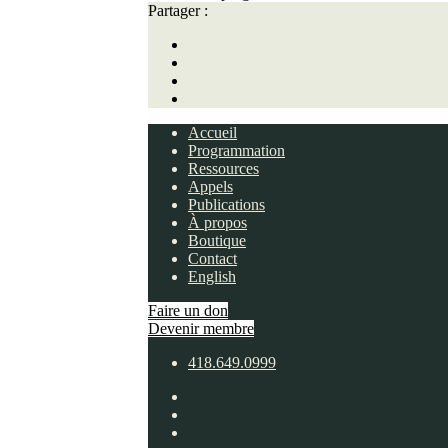
Partager :
Accueil
Programmation
Ressources
Appels
Publications
À propos
Boutique
Contact
English
Faire un don
Devenir membre
418.649.0999