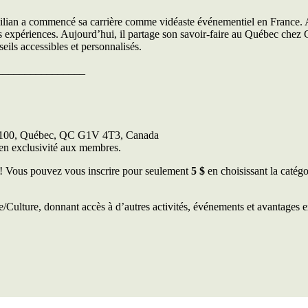
Lilian a commencé sa carrière comme vidéaste événementiel en France. Au
s expériences. Aujourd’hui, il partage son savoir-faire au Québec chez G
eils accessibles et personnalisés.
________________
te 100, Québec, QC G1V 4T3, Canada
 en exclusivité aux membres.
i! Vous pouvez vous inscrire pour seulement
5 $
en choisissant la catégo
e/Culture, donnant accès à d’autres activités, événements et avantages e