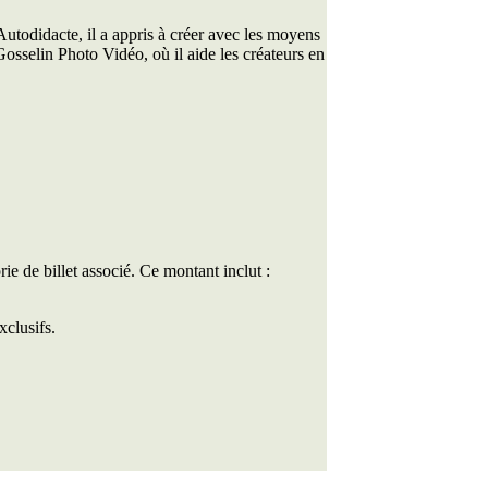
todidacte, il a appris à créer avec les moyens
osselin Photo Vidéo, où il aide les créateurs en
rie de billet associé. Ce montant inclut :
xclusifs.