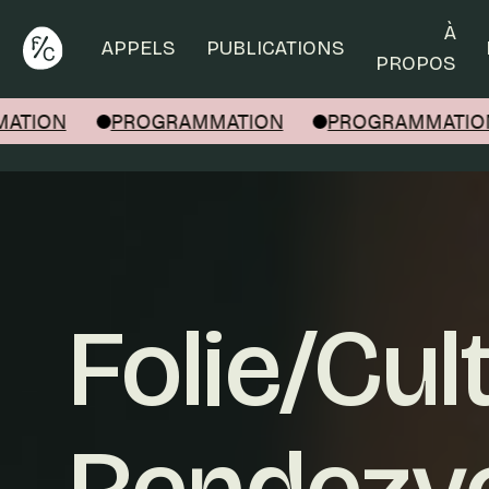
Rechercher
À
APPELS
PUBLICATIONS
PROPOS
ION
PROGRAMMATION
PROGRAMMATION
Folie/Cul
Rendezv