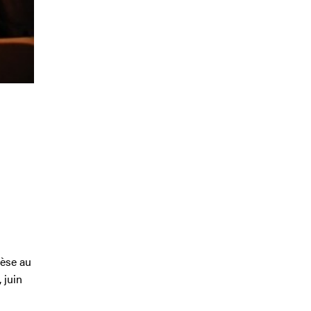
hèse au
 juin