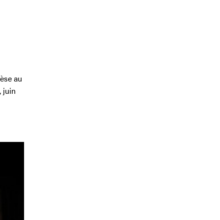
hèse au
 juin