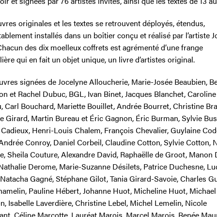
r et signées par 76 artistes invités, ainsi que les textes de 13 au
res originales et les textes se retrouvent déployés, étendus,
ablement installés dans un boîtier conçu et réalisé par l’artiste 
Chacun des dix moelleux coffrets est agrémenté d’une frange
lière qui en fait un objet unique, un livre d’artistes original.
vres signées de Jocelyne Alloucherie, Marie-Josée Beaubien, Be
on et Rachel Dubuc, BGL, Ivan Binet, Jacques Blanchet, Caroline
, Carl Bouchard, Mariette Bouillet, Andrée Bourret, Christine Bra
pe Girard, Martin Bureau et Éric Gagnon, Éric Burman, Sylvie Bus
 Cadieux, Henri-Louis Chalem, François Chevalier, Guylaine Cod
Andrée Conroy, Daniel Corbeil, Claudine Cotton, Sylvie Cotton, 
e, Sheila Couture, Alexandre David, Raphaëlle de Groot, Manon
Nathalie Derome, Marie-Suzanne Désilets, Patrice Duchesne, Lu
, Natacha Gagné, Stéphane Gilot, Tania Girard-Savoie, Charles Gu
 hamelin, Pauline Hébert, Johanne Huot, Micheline Huot, Michael
, Isabelle Laverdière, Christine Lebel, Michel Lemelin, Nicole
ant, Céline Marcotte, Lauréat Marois, Marcel Marois, Renée Maur