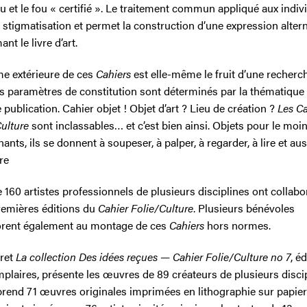
 et le fou « certifié ». Le traitement commun appliqué aux indiv
a stigmatisation et permet la construction d’une expression altern
nt le livre d’art.
me extérieure de ces
Cahiers
est elle-même le fruit d’une recherc
es paramètres de constitution sont déterminés par la thématique
publication. Cahier objet ! Objet d’art ? Lieu de création ?
Les Ca
Culture
sont inclassables… et c’est bien ainsi. Objets pour le moi
ants, ils se donnent à soupeser, à palper, à regarder, à lire et aus
re
 160 artistes professionnels de plusieurs disciplines ont collabo
remières éditions du
Cahier Folie/Culture
. Plusieurs bénévoles
orent également au montage de ces
Cahiers
hors normes.
ret
La collection Des idées reçues — Cahier Folie/Culture no 7
, é
plaires, présente les œuvres de 89 créateurs de plusieurs discip
prend 71 œuvres originales imprimées en lithographie sur papier