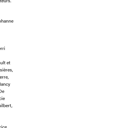
teurs.
Johanne
rri
ult et
sières,
erre,
Nancy
 De
cie
ilbert,
ice,