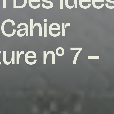
Cahier
ture nº 7 –