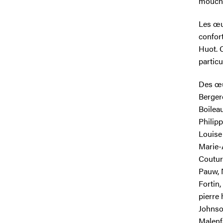
mouchoi
Les œuv
confort
Huot. 
particu
Des œu
Berger
Boileau
Philip
Louise
Marie-
Coutur
Pauw, 
Fortin
pierre
Johnson
Malenf