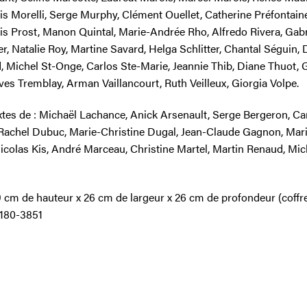
is Morelli, Serge Murphy, Clément Ouellet, Catherine Préfontaine
is Prost, Manon Quintal, Marie-Andrée Rho, Alfredo Rivera, Gabr
r, Natalie Roy, Martine Savard, Helga Schlitter, Chantal Séguin, 
, Michel St-Onge, Carlos Ste-Marie, Jeannie Thib, Diane Thuot, G
ves Tremblay, Arman Vaillancourt, Ruth Veilleux, Giorgia Volpe.
xtes de : Michaël Lachance, Anick Arsenault, Serge Bergeron, Ca
Rachel Dubuc, Marie-Christine Dugal, Jean-Claude Gagnon, Mar
Nicolas Kis, André Marceau, Christine Martel, Martin Renaud, Mic
9 cm de hauteur x 26 cm de largeur x 26 cm de profondeur (coffre
180-3851