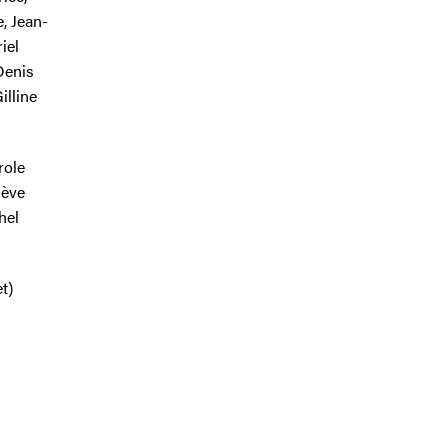
, Jean-
iel
Denis
illine
role
iève
hel
t)