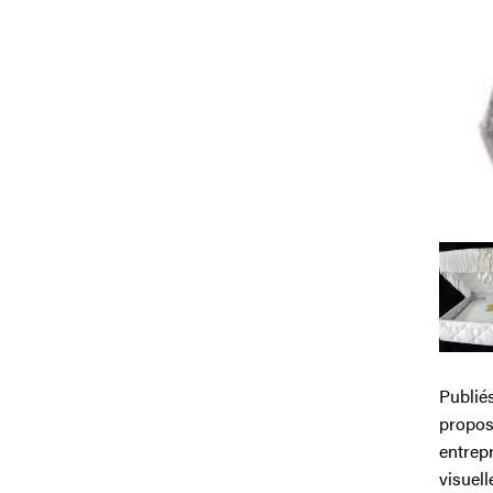
Publié
proposi
entrepr
visuell