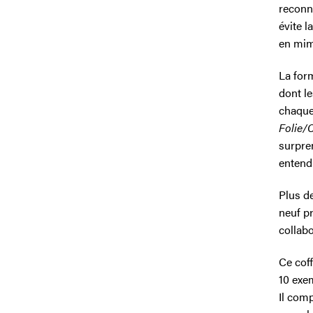
reconnu
évite l
en mima
La for
dont l
chaque 
Folie/
surpren
entend
Plus de
neuf p
collab
Ce coff
10 exem
Il com