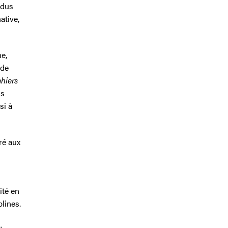
idus
ative,
he,
 de
hiers
ns
si à
ré aux
dité en
lines.