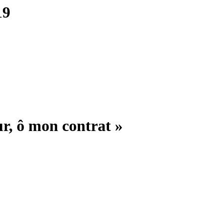
19
r, ô mon contrat »