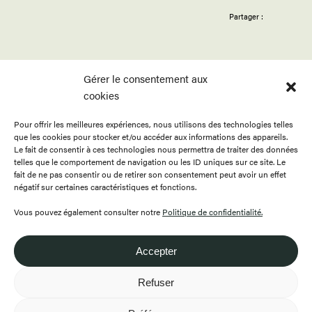
Partager :
Gérer le consentement aux
cookies
Pour offrir les meilleures expériences, nous utilisons des technologies telles
ACCUEIL
APPELS
BOUTIQUE
que les cookies pour stocker et/ou accéder aux informations des appareils.
PROGRAMMATION
PUBLICATIONS
CONTACT
Le fait de consentir à ces technologies nous permettra de traiter des données
telles que le comportement de navigation ou les ID uniques sur ce site. Le
RESSOURCES
À PROPOS
ENGLISH
fait de ne pas consentir ou de retirer son consentement peut avoir un effet
négatif sur certaines caractéristiques et fonctions.
FAIRE UN DON
DEVENIR MEMBRE
Vous pouvez également consulter notre
Politique de confidentialité.
Accepter
418.649.0999
Refuser