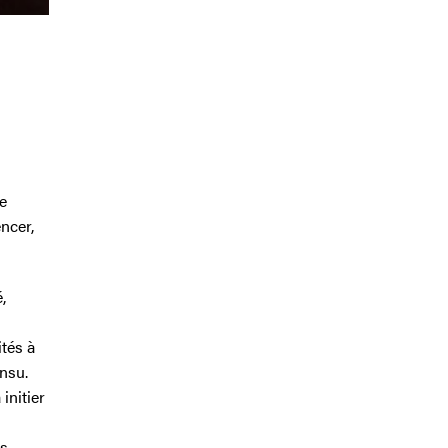
ve
ncer,
,
tés à
nsu.
initier
s,