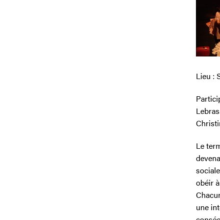
Lieu :
Partici
Lebras
Christ
Le ter
devenai
sociale
obéir 
Chacun 
une in
consécu