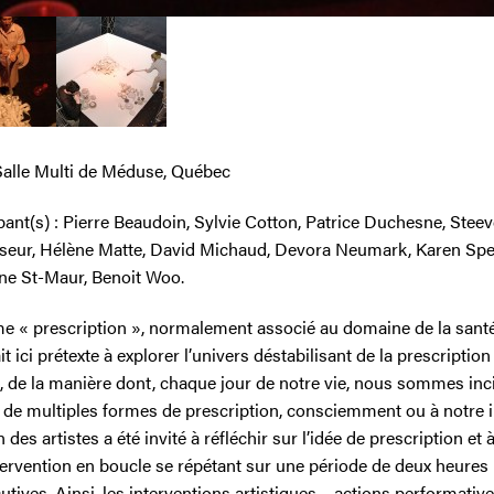
 Salle Multi de Méduse, Québec
pant(s) : Pierre Beaudoin, Sylvie Cotton, Patrice Duchesne, Stee
seur, Hélène Matte, David Michaud, Devora Neumark, Karen Spe
ine St-Maur, Benoit Woo.
me « prescription », normalement associé au domaine de la santé
t ici prétexte à explorer l’univers déstabilisant de la prescription
, de la manière dont, chaque jour de notre vie, nous sommes inci
à de multiples formes de prescription, consciemment ou à notre i
des artistes a été invité à réfléchir sur l’idée de prescription et à 
tervention en boucle se répétant sur une période de deux heures
tives. Ainsi, les interventions artistiques – actions performative