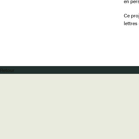
en per
Ce proj
lettre
Retour