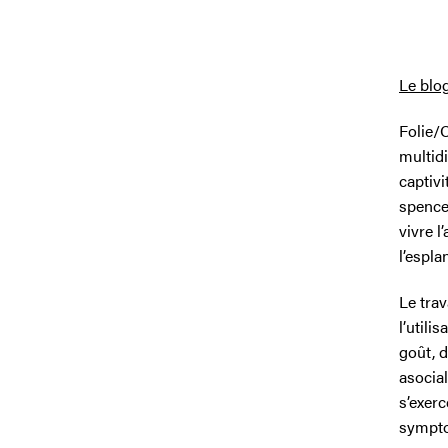
Le blo
Folie/
multidi
captivi
spencer
vivre l
l’espl
Le trav
l’utili
goût, d
asocial
s’exerc
sympto