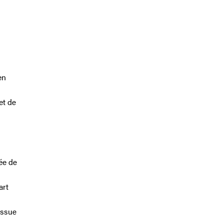
en
et de
dée de
art
issue