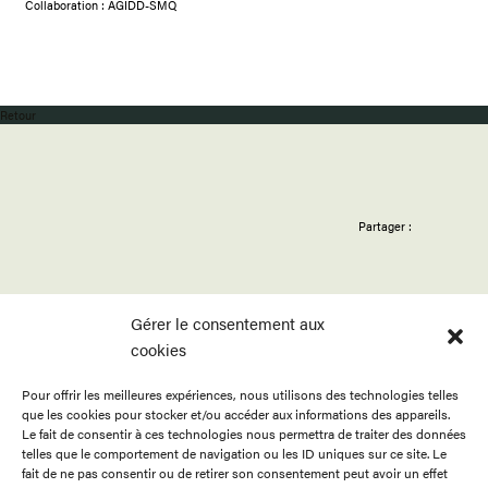
Collaboration : AGIDD-SMQ
Retour
Partager :
Gérer le consentement aux
cookies
Pour offrir les meilleures expériences, nous utilisons des technologies telles
ACCUEIL
APPELS
BOUTIQUE
que les cookies pour stocker et/ou accéder aux informations des appareils.
PROGRAMMATION
PUBLICATIONS
CONTACT
Le fait de consentir à ces technologies nous permettra de traiter des données
telles que le comportement de navigation ou les ID uniques sur ce site. Le
RESSOURCES
À PROPOS
ENGLISH
fait de ne pas consentir ou de retirer son consentement peut avoir un effet