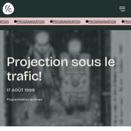
Rechercher
TION
PROGRAMMATION
PROGRAMMATION
PROGRAMMATION
PRO
Projection sous le
trafic!
17 AOÛT 1999
Programmation-archives