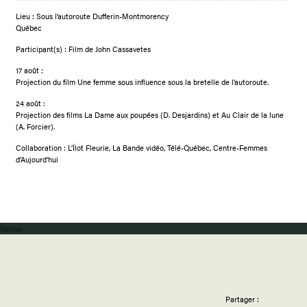
Lieu : Sous l’autoroute Dufferin-Montmorency
Québec
Participant(s) : Film de John Cassavetes
17 août :
Projection du film Une femme sous influence sous la bretelle de l’autoroute.
24 août :
Projection des films La Dame aux poupées (D. Desjardins) et Au Clair de la lune
(A. Forcier).
Collaboration : L’Îlot Fleurie, La Bande vidéo, Télé-Québec, Centre-Femmes
d’Aujourd’hui
Retour
Partager :