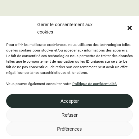
Gérer le consentement aux
cookies
Pour offrir les meilleures expériences, nous utilisons des technologies telles
ACCUEIL
APPELS
BOUTIQUE
que les cookies pour stocker et/ou accéder aux informations des appareils.
PROGRAMMATION
PUBLICATIONS
CONTACT
Le fait de consentir à ces technologies nous permettra de traiter des données
telles que le comportement de navigation ou les ID uniques sur ce site. Le
RESSOURCES
À PROPOS
ENGLISH
fait de ne pas consentir ou de retirer son consentement peut avoir un effet
négatif sur certaines caractéristiques et fonctions.
FAIRE UN DON
DEVENIR MEMBRE
Vous pouvez également consulter notre
Politique de confidentialité.
Accepter
418.649.0999
Refuser
Préférences
© 2026 Tous droits réservés - Folie/Culture -
Politique de confidentialité
Design / développement par
Artisans Web