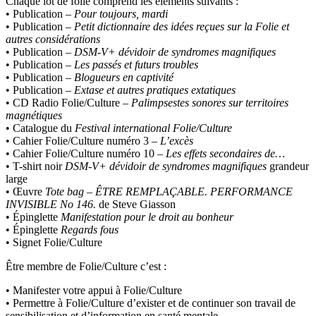
Chaque lot de folie comprend les éléments suivants :
• Publication –
Pour toujours, mardi
• Publication –
Petit dictionnaire des idées reçues sur la Folie et
autres considérations
• Publication –
DSM-V+ dévidoir de syndromes magnifiques
• Publication –
Les passés et futurs troubles
• Publication –
Blogueurs en captivité
• Publication –
Extase et autres pratiques extatiques
• CD Radio Folie/Culture –
Palimpsestes sonores sur territoires
magnétiques
• Catalogue du
Festival international Folie/Culture
• Cahier Folie/Culture numéro 3 –
L’excès
• Cahier Folie/Culture numéro 10 –
Les effets secondaires de…
• T-shirt noir
DSM-V+ dévidoir de syndromes magnifiques
grandeur
large
• Œuvre
Tote bag – ÊTRE REMPLAÇABLE. PERFORMANCE
INVISIBLE No 146.
de Steve Giasson
• Épinglette
Manifestation pour le droit au bonheur
• Épinglette
Regards fous
• Signet Folie/Culture
Être membre de Folie/Culture c’est :
• Manifester votre appui à Folie/Culture
• Permettre à Folie/Culture d’exister et de continuer son travail de
sensibilisation et d’information en santé mentale