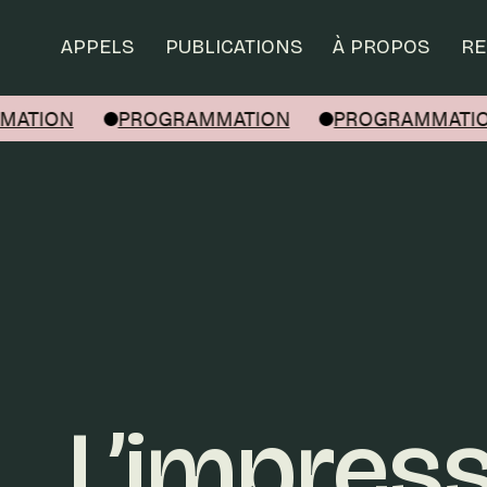
Rechercher
APPELS
PUBLICATIONS
À PROPOS
RE
ATION
PROGRAMMATION
PROGRAMMATIO
L’impres