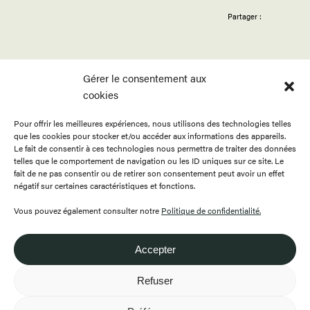
Partager :
Gérer le consentement aux
cookies
Pour offrir les meilleures expériences, nous utilisons des technologies telles
ACCUEIL
APPELS
BOUTIQUE
que les cookies pour stocker et/ou accéder aux informations des appareils.
PROGRAMMATION
PUBLICATIONS
CONTACT
Le fait de consentir à ces technologies nous permettra de traiter des données
telles que le comportement de navigation ou les ID uniques sur ce site. Le
RESSOURCES
À PROPOS
ENGLISH
fait de ne pas consentir ou de retirer son consentement peut avoir un effet
négatif sur certaines caractéristiques et fonctions.
FAIRE UN DON
DEVENIR MEMBRE
Vous pouvez également consulter notre
Politique de confidentialité.
Accepter
418.649.0999
Refuser