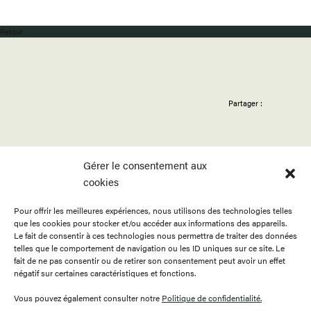
Retour
Partager :
Gérer le consentement aux
cookies
Pour offrir les meilleures expériences, nous utilisons des technologies telles
ACCUEIL
APPELS
BOUTIQUE
que les cookies pour stocker et/ou accéder aux informations des appareils.
PROGRAMMATION
PUBLICATIONS
CONTACT
Le fait de consentir à ces technologies nous permettra de traiter des données
telles que le comportement de navigation ou les ID uniques sur ce site. Le
RESSOURCES
À PROPOS
ENGLISH
fait de ne pas consentir ou de retirer son consentement peut avoir un effet
négatif sur certaines caractéristiques et fonctions.
FAIRE UN DON
DEVENIR MEMBRE
Vous pouvez également consulter notre
Politique de confidentialité.