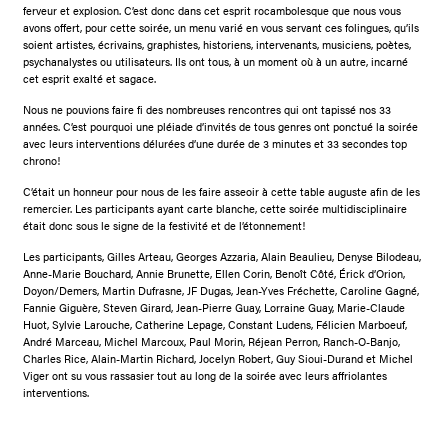
ferveur et explosion. C’est donc dans cet esprit rocambolesque que nous vous
avons offert, pour cette soirée, un menu varié en vous servant ces folingues, qu’ils
soient artistes, écrivains, graphistes, historiens, intervenants, musiciens, poètes,
psychanalystes ou utilisateurs. Ils ont tous, à un moment où à un autre, incarné
cet esprit exalté et sagace.
Nous ne pouvions faire fi des nombreuses rencontres qui ont tapissé nos 33
années. C’est pourquoi une pléiade d’invités de tous genres ont ponctué la soirée
avec leurs interventions délurées d’une durée de 3 minutes et 33 secondes top
chrono!
C’était un honneur pour nous de les faire asseoir à cette table auguste afin de les
remercier. Les participants ayant carte blanche, cette soirée multidisciplinaire
était donc sous le signe de la festivité et de l’étonnement!
Les participants, Gilles Arteau, Georges Azzaria, Alain Beaulieu, Denyse Bilodeau,
Anne-Marie Bouchard, Annie Brunette, Ellen Corin, Benoît Côté, Érick d’Orion,
Doyon/Demers, Martin Dufrasne, JF Dugas, Jean-Yves Fréchette, Caroline Gagné,
Fannie Giguère, Steven Girard, Jean-Pierre Guay, Lorraine Guay, Marie-Claude
Huot, Sylvie Larouche, Catherine Lepage, Constant Ludens, Félicien Marboeuf,
André Marceau, Michel Marcoux, Paul Morin, Réjean Perron, Ranch-O-Banjo,
Charles Rice, Alain-Martin Richard, Jocelyn Robert, Guy Sioui-Durand et Michel
Viger ont su vous rassasier tout au long de la soirée avec leurs affriolantes
interventions.