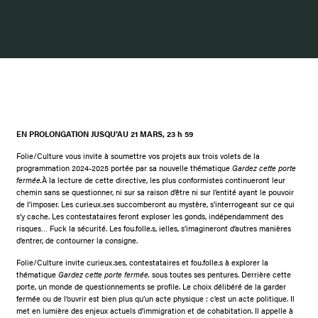
EN PROLONGATION JUSQU’AU 21 MARS, 23 h 59
Folie/Culture vous invite à soumettre vos projets aux trois volets de la
programmation 2024-2025 portée par sa nouvelle thématique
Gardez cette porte
fermée.
À la lecture de cette directive, les plus conformistes continueront leur
chemin sans se questionner, ni sur sa raison d’être ni sur l’entité ayant le pouvoir
de l’imposer. Les curieux.ses succomberont au mystère, s’interrogeant sur ce qui
s’y cache. Les contestataires feront exploser les gonds, indépendamment des
risques… Fuck la sécurité. Les fou.folle.s, ielles, s’imagineront d’autres manières
d’entrer, de contourner la consigne.
Folie/Culture invite curieux.ses, contestataires et fou.folle.s à explorer la
thématique
Gardez cette porte fermée.
sous toutes ses pentures. Derrière cette
porte, un monde de questionnements se profile. Le choix délibéré de la garder
fermée ou de l’ouvrir est bien plus qu’un acte physique : c’est un acte politique. Il
met en lumière des enjeux actuels d’immigration et de cohabitation. Il appelle à