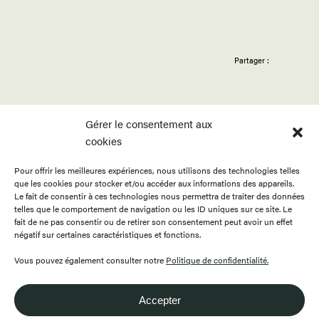
Partager :
Gérer le consentement aux
cookies
Pour offrir les meilleures expériences, nous utilisons des technologies telles
ACCUEIL
APPELS
BOUTIQUE
que les cookies pour stocker et/ou accéder aux informations des appareils.
PROGRAMMATION
PUBLICATIONS
CONTACT
Le fait de consentir à ces technologies nous permettra de traiter des données
telles que le comportement de navigation ou les ID uniques sur ce site. Le
RESSOURCES
À PROPOS
ENGLISH
fait de ne pas consentir ou de retirer son consentement peut avoir un effet
négatif sur certaines caractéristiques et fonctions.
FAIRE UN DON
DEVENIR MEMBRE
Vous pouvez également consulter notre
Politique de confidentialité.
Accepter
418.649.0999