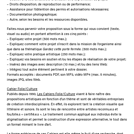
– Droits d’exposition, de reproduction ou de performance;
– Assistance pour l’obtention des permis et autorisations nécessaires;
– Documentation photographique;
– Autre, selon les besoins et les ressources disponibles.
Faites-nous parvenir votre proposition sous la forme qui vous convient (texte,
visuel ou audio) en portant attention à ces cinq points :
– Expliquez votre projet (500 mots max.);
– Expliquez comment votre projet s’inscrit dans la mission de l’organisme ainsi
que dans sa thématique
Gardez cette porte fermée.
(500 mots max.);
– Expliquez votre pratique artistique (250 mots max.);
– Expliquez vos besoins en soutien et/ou les étapes de réalisation de votre projet;
– Insérez des images avec description (10 max.) et/ou des liens Web;
– Intégrez tout autre élément pertinent à votre dossier.
Formats acceptés : documents PDF, son MP3, vidéo MP4 (max. 5 minutes),
images JPG, sites Web.
Cahier Folie/Culture
Publiés depuis 1990,
Les Cahiers Folie/Culture
visent à faire naître des
propositions artistiques en fonction d’un thème et sont de véritables entreprises
de création interdisciplinaire. En effet, ils explorent tant la création visuelle que
littéraire et sonore. Ils sont le lieu de rencontre entre artistes reconnu.e.s et
fou.folle.s « certifié.e.s ». Le traitement commun appliqué aux individus évite la
stigmatisation et permet la construction d’une expression alternative, le tout dans
un format mimant le livre d’art.
La forme extérieure de ces Cahiers est elle-même le fruit d’une recherche, dont