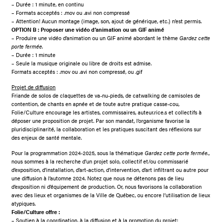
– Durée : 1 minute, en continu
– Formats acceptés : .mov ou .avi non compressé
– Attention! Aucun montage (image, son, ajout de générique, etc.) n’est permis.
OPTION B : Proposer une vidéo d’animation ou un GIF animé
– Produire une vidéo d’animation ou un GIF animé abordant le thème
Gardez cette
porte fermée.
– Durée : 1 minute
– Seule la musique originale ou libre de droits est admise.
Formats acceptés : .mov ou .avi non compressé, ou .gif
Projet de diffusion
Friande de solos de claquettes de va-nu-pieds, de catwalking de camisoles de
contention, de chants en apnée et de toute autre pratique casse-cou,
Folie/Culture encourage les artistes, commissaires, auteur.rice.s et collectifs à
déposer une proposition de projet. Par son mandat, l’organisme favorise la
pluridisciplinarité, la collaboration et les pratiques suscitant des réflexions sur
des enjeux de santé mentale.
Pour la programmation 2024-2025, sous la thématique
Gardez cette porte fermée.
,
nous sommes à la recherche d’un projet solo, collectif et/ou commissarié
d’exposition, d’installation, d’art-action, d’intervention, d’art infiltrant ou autre pour
une diffusion à l’automne 2024. Notez que nous ne détenons pas de lieu
d’exposition ni d’équipement de production. Or, nous favorisons la collaboration
avec des lieux et organismes de la Ville de Québec, ou encore l’utilisation de lieux
atypiques.
Folie/Culture offre :
– Soutien à la coordination, à la diffusion et à la promotion du projet;