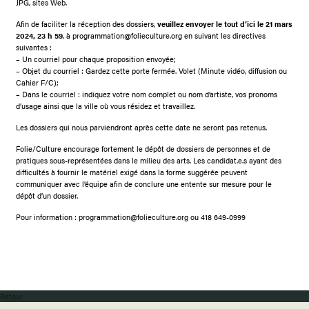
JPG, sites Web.
Afin de faciliter la réception des dossiers,
veuillez envoyer le tout d’ici le 21 mars
2024, 23 h 59
, à programmation@folieculture.org en suivant les directives
suivantes :
– Un courriel pour chaque proposition envoyée;
– Objet du courriel : Gardez cette porte fermée. Volet (Minute vidéo, diffusion ou
Cahier F/C);
– Dans le courriel : indiquez votre nom complet ou nom d’artiste, vos pronoms
d’usage ainsi que la ville où vous résidez et travaillez.
Les dossiers qui nous parviendront après cette date ne seront pas retenus.
Folie/Culture encourage fortement le dépôt de dossiers de personnes et de
pratiques sous-représentées dans le milieu des arts. Les candidat.e.s ayant des
difficultés à fournir le matériel exigé dans la forme suggérée peuvent
communiquer avec l’équipe afin de conclure une entente sur mesure pour le
dépôt d’un dossier.
Pour information : programmation@folieculture.org ou 418 649-0999
Retour