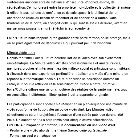
s’intéresser aux concepts de méfiance, d’insécurité, d’individualisme, de
ségrégation. Ce mur dressé entre la propriété individuelle et la collectivité amène
à réfléchir aux notions de confiance et de safe space, à la difficulté d’aller
chercher de l’aide, au besoin de réconfort et de connexion à l’autre. Dans
l’embrasure de la porte, on aperçoit celleux qui sont laissé.e.s derrière, vivant en
marge, nous poussant ainsi à réfléchir à leur agentivité.
Folie/Culture nous rappelle qu’en gardant cette porte fermée, on se protège, mais
on se prive également de découvrir ce qui pourrait jaillir de l’inconnu.
Minute vidéo 2024
Depuis l’an 2000, Folie/Culture célèbre l’art de la vidéo avec son événement
emblématique, La Minute vidéo. Artistes professionnel.le.s et amateur.rice.s,
membres, proches et intervenant.e.s des milieux social et artistique sont invité.e.s
à s’investir dans une expérience particulière : réaliser une vidéo d’une minute en
réponse à la thématique choisie. La Minute vidéo se positionne comme un
catalyseur pour la réflexion et la sensibilisation. Grâce à cette initiative,
Folie/Culture diffuse une vision singulière des réalités de la santé mentale, tout
en sensibilisant différents milieux grâce à cette approche originale.
Les participant.e.s sont appelé.e.s à réaliser en un plan-séquence une minute de
vidéo sous forme de fiction, d’essai ou de vidéo d’art. Les Minutes vidéo
sélectionnées seront projetées à l’occasion d’une soirée publique durant l’été
2024. Un cachet de 154 $ sera remis pour chaque œuvre sélectionnée.
OPTION A : Proposer une fiction, un documentaire ou une vidéo d’art
– Produire une vidéo abordant le thème
Gardez cette porte fermée.
– Forme : un seul plan-séquence