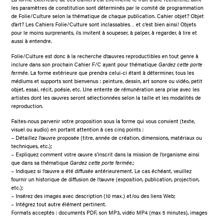
les paramètres de constitution sont déterminés par le comité de programmation
de Folie/Culture selon la thématique de chaque publication. Cahier objet? Objet
d’art? Les Cahiers Folie/Culture sont inclassables… et c’est bien ainsi! Objets
pour le moins surprenants, ils invitent à soupeser, à palper, à regarder, à lire et
aussi à entendre.
Folie/Culture est donc à la recherche d’œuvres reproductibles en tout genre à
inclure dans son prochain Cahier F/C ayant pour thématique
Gardez cette porte
fermée.
La forme extérieure que prendra celui-ci étant à déterminer, tous les
médiums et supports sont bienvenus : peinture, dessin, art sonore ou vidéo, petit
objet, essai, récit, poésie, etc. Une entente de rémunération sera prise avec les
artistes dont les œuvres seront sélectionnées selon la taille et les modalités de
reproduction.
Faites-nous parvenir votre proposition sous la forme qui vous convient (texte,
visuel ou audio) en portant attention à ces cinq points :
– Détaillez l’œuvre proposée (titre, année de création, dimensions, matériaux ou
techniques, etc.);
– Expliquez comment votre œuvre s’inscrit dans la mission de l’organisme ainsi
que dans sa thématique
Gardez cette porte fermée.
;
– Indiquez si l’œuvre a été diffusée antérieurement. Le cas échéant, veuillez
fournir un historique de diffusion de l’œuvre (exposition, publication, projection,
etc.);
– Insérez des images avec description (10 max.) et/ou des liens Web;
– Intégrez tout autre élément pertinent.
Formats acceptés : documents PDF, son MP3, vidéo MP4 (max 5 minutes), images