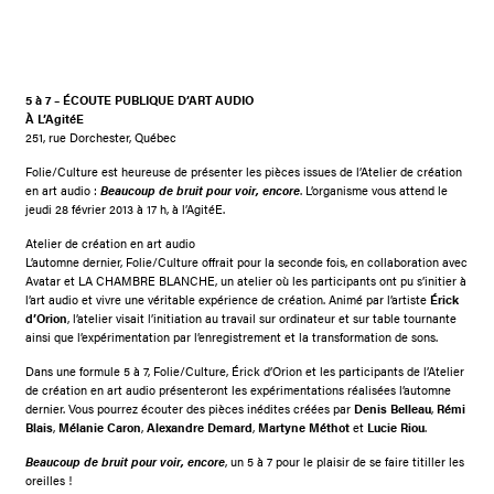
5 à 7 – ÉCOUTE PUBLIQUE D’ART AUDIO
À L’AgitéE
251, rue Dorchester, Québec
Folie/Culture est heureuse de présenter les pièces issues de l’Atelier de création
en art audio :
Beaucoup de bruit pour voir, encore
. L’organisme vous attend le
jeudi 28 février 2013 à 17 h, à l’AgitéE.
Atelier de création en art audio
L’automne dernier, Folie/Culture offrait pour la seconde fois, en collaboration avec
Avatar et LA CHAMBRE BLANCHE, un atelier où les participants ont pu s’initier à
l’art audio et vivre une véritable expérience de création. Animé par l’artiste
Érick
d’Orion
, l’atelier visait l’initiation au travail sur ordinateur et sur table tournante
ainsi que l’expérimentation par l’enregistrement et la transformation de sons.
Dans une formule 5 à 7, Folie/Culture, Érick d’Orion et les participants de l’Atelier
de création en art audio présenteront les expérimentations réalisées l’automne
dernier. Vous pourrez écouter des pièces inédites créées par
Denis Belleau
,
Rémi
Blais
,
Mélanie Caron
,
Alexandre Demard
,
Martyne Méthot
et
Lucie Riou
.
Beaucoup de bruit pour voir, encore
, un 5 à 7 pour le plaisir de se faire titiller les
oreilles !