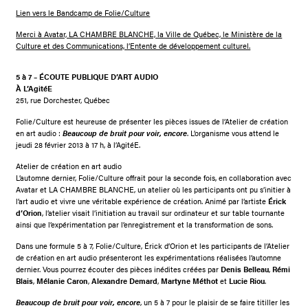
Lien vers le Bandcamp de Folie/Culture
Merci à Avatar, LA CHAMBRE BLANCHE, la Ville de Québec, le Ministère de la
Culture et des Communications, l’Entente de développement culturel.
5 à 7 – ÉCOUTE PUBLIQUE D’ART AUDIO
À L’AgitéE
251, rue Dorchester, Québec
Folie/Culture est heureuse de présenter les pièces issues de l’Atelier de création
en art audio :
Beaucoup de bruit pour voir, encore
. L’organisme vous attend le
jeudi 28 février 2013 à 17 h, à l’AgitéE.
Atelier de création en art audio
L’automne dernier, Folie/Culture offrait pour la seconde fois, en collaboration avec
Avatar et LA CHAMBRE BLANCHE, un atelier où les participants ont pu s’initier à
l’art audio et vivre une véritable expérience de création. Animé par l’artiste
Érick
d’Orion
, l’atelier visait l’initiation au travail sur ordinateur et sur table tournante
ainsi que l’expérimentation par l’enregistrement et la transformation de sons.
Dans une formule 5 à 7, Folie/Culture, Érick d’Orion et les participants de l’Atelier
de création en art audio présenteront les expérimentations réalisées l’automne
dernier. Vous pourrez écouter des pièces inédites créées par
Denis Belleau
,
Rémi
Blais
,
Mélanie Caron
,
Alexandre Demard
,
Martyne Méthot
et
Lucie Riou
.
Beaucoup de bruit pour voir, encore
, un 5 à 7 pour le plaisir de se faire titiller les